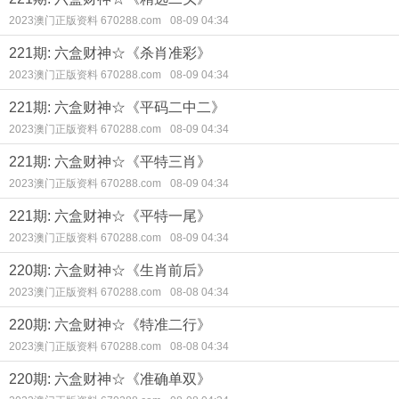
2023澳门正版资料 670288.com
08-09 04:34
221期: 六盒财神☆《杀肖准彩》
2023澳门正版资料 670288.com
08-09 04:34
221期: 六盒财神☆《平码二中二》
2023澳门正版资料 670288.com
08-09 04:34
221期: 六盒财神☆《平特三肖》
2023澳门正版资料 670288.com
08-09 04:34
221期: 六盒财神☆《平特一尾》
2023澳门正版资料 670288.com
08-09 04:34
220期: 六盒财神☆《生肖前后》
2023澳门正版资料 670288.com
08-08 04:34
220期: 六盒财神☆《特准二行》
2023澳门正版资料 670288.com
08-08 04:34
220期: 六盒财神☆《准确单双》